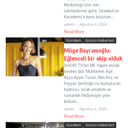
Müdürlüğü’nün son
tahminlerine göre, İstanbul’un
Karadeniz’e kıyısı bulunan...
admin
Ağustos 6, 2026
Read More
Gündem
Günün Haberleri
Müge Bayramoğlu:
Eğlenceli bir ekip olduk
SHOW TV’nin MF Yapım imzalı
sevilen dizi ‘Muhtemel Aşk’;
Ayça Ayşin Turan, Ekin Koç ve
Feyyaz Şerifoğlu’nu buluşturan
kadrosu, sıcak anlatımı ve
romantik hikâyesiyle yeni
bölüm...
admin
Ağustos 6, 2026
Read More
Gündem
Günün Haberleri