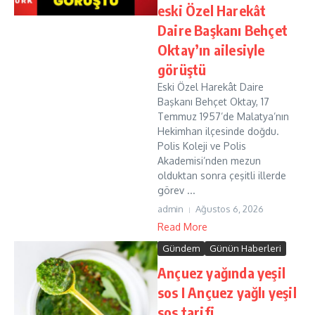
eski Özel Harekât
Daire Başkanı Behçet
Oktay’ın ailesiyle
görüştü
Eski Özel Harekât Daire
Başkanı Behçet Oktay, 17
Temmuz 1957’de Malatya’nın
Hekimhan ilçesinde doğdu.
Polis Koleji ve Polis
Akademisi’nden mezun
olduktan sonra çeşitli illerde
görev ...
admin
Ağustos 6, 2026
Read More
Gündem
Günün Haberleri
Ançuez yağında yeşil
sos I Ançuez yağlı yeşil
sos tarifi