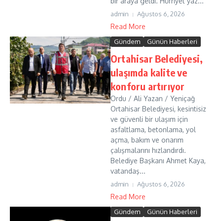
bir araya geldi. Hürriyet yaz...
admin
Ağustos 6, 2026
Read More
Gündem
Günün Haberleri
Ortahisar Belediyesi,
ulaşımda kalite ve
konforu artırıyor
Ordu / Ali Yazan / Yeniçağ
Ortahisar Belediyesi, kesintisiz
ve güvenli bir ulaşım için
asfaltlama, betonlama, yol
açma, bakım ve onarım
çalışmalarını hızlandırdı.
Belediye Başkanı Ahmet Kaya,
vatandaş...
admin
Ağustos 6, 2026
Read More
Gündem
Günün Haberleri