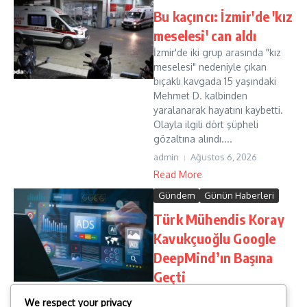
Bu kaçıncı: İzmir'de 'kız
meselesi' can aldı
İzmir'de iki grup arasında "kız
meselesi" nedeniyle çıkan
bıçaklı kavgada 15 yaşındaki
Mehmet D. kalbinden
yaralanarak hayatını kaybetti.
Olayla ilgili dört şüpheli
gözaltına alındı....
admin
Ağustos 6, 2026
Read More
Gündem
Günün Haberleri
Türk Mühendis Koray
Kavukçuoğlu Google
DeepMind’ın Başına
Geçti
Dünyanın en büyük teknoloji
We respect your privacy