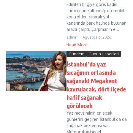
Edinilen bilgiye göre, kadın
sürücünün kullandığı otomobil
kontrolden çıkarak yol
kenarında park halinde bulunan
araca çarptı. Çarpmanın e...
admin
Ağustos 6, 2026
Read More
Gündem
Günün Haberleri
İstanbul’da yaz
sıcağının ortasında
sağanak! Megakent
kavrulacak, dört ilçede
hafif sağanak
görülecek
Yaz mevsiminin en sıcak
günlerini geçiren İstanbul’da da
sağanak beklentisi var.
Meteoroloji Genel