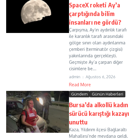
SpaceX roketi Ay’a
çarptığında bilim
insanları ne gördü?
Çarpışma, Ay’ın aydınlık tarafı
ile karanlık tarafı arasındaki
gölge sınırı olan aydınlanma
çemberi (terminatör çizgisi)
yakınlarında gerçekleşti.
Geçmişte Ay’a çarpan diğer
cisimlere be...
admin
Ağustos 6, 2026
Read More
Gündem
Günün Haberleri
Bursa’da alkollü kadın
sürücü karıştığı kazayı
unuttu
Kaza, Yıldırım ilçesi Bağlaraltı
Mahallesi’nde meydana geldi.