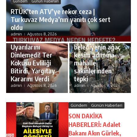
Gündem
Günün Haberleri
RTÜK’ten ATV’ye rekor ceza |
Turkuvaz Medya’nın yanıtı çok sert
Gündem
Günün Haberleri
oldu
Gündem
Günün Haberleri
Balıkesir
admin
Ağustos 8, 2026
‘Duş Al’
Burhaniye’de
Uyarılarını
belediyenin ağaç
Dinlemedi! Ter
kesim adımına
Kokusu Evliliği
mahalle
Bitirdi, Yargıtay
sakinlerinden
Kararını Verdi
tepki
admin
Ağustos 8, 2026
admin
Ağustos 8, 2026
Gündem
Günün Haberleri
SON DAKİKA
HABERLERİ: Adalet
Bakanı Akın Gürlek,