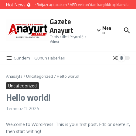
İçeriğe atla
Hot News
Hürmüz Boğazı açılacak mı? ABD ve İran’dan karşılıklı açıklamalar. “
Gazete
Men
Anayurt
u
Tarafsız İlkeli Yayıncılığın
Adresi
Gündem
Günün Haberleri
Anasayfa
/
Uncategorized
/
Hello world!
Uncategorized
Hello world!
Temmuz 11, 2026
Welcome to WordPress. This is your first post. Edit or delete it,
then start writing!