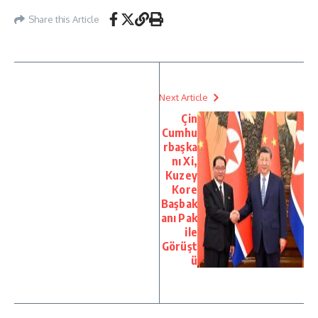
Share this Article
Next Article
Çin
Cumhu
rbaşka
nı Xi,
Kuzey
Kore
Başbak
anı Pak
ile
Görüşt
ü